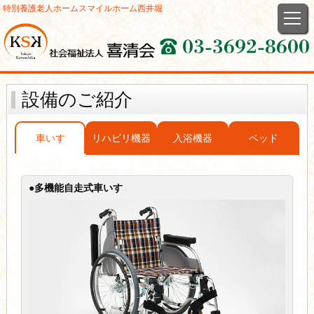
特別養護老人ホーム
スマイルホーム西井堀
設備のご紹介
車いす
リハビリ機器
入浴機器
ベッド
●多機能自走式車いす