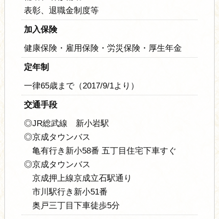
表彰、退職金制度等
加入保険
健康保険・雇用保険・労災保険・厚生年金
定年制
一律65歳まで（2017/9/1より）
交通手段
◎JR総武線 新小岩駅
◎京成タウンバス
亀有行き新小58番 五丁目住宅下車すぐ
◎京成タウンバス
京成押上線京成立石駅通り
市川駅行き新小51番
奥戸三丁目下車徒歩5分​