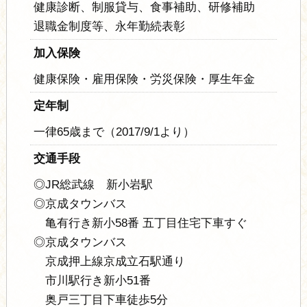
健康診断、制服貸与、食事補助、研修補助
退職金制度等、永年勤続表彰
加入保険
健康保険・雇用保険・労災保険・厚生年金
定年制
一律65歳まで（2017/9/1より）
交通手段
◎JR総武線 新小岩駅
◎京成タウンバス
亀有行き新小58番 五丁目住宅下車すぐ
◎京成タウンバス
京成押上線京成立石駅通り
市川駅行き新小51番
奥戸三丁目下車徒歩5分​