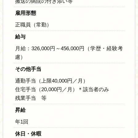
搬送の病院の付き添い等
雇用形態
正職員（常勤）
給与
月給：326,000円～456,000円（学歴・経験考
慮）
その他手当
通勤手当（上限40,000円／月）
住宅手当（20,000円／月）＊該当者のみ
残業手当 等
昇給
年1回
休日・休暇